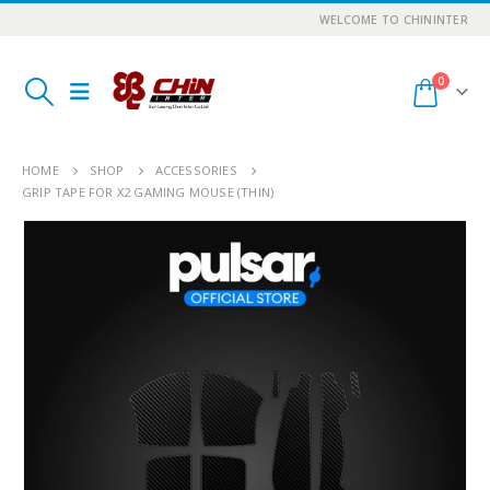
WELCOME TO CHININTER
0
HOME
SHOP
ACCESSORIES
GRIP TAPE FOR X2 GAMING MOUSE (THIN)