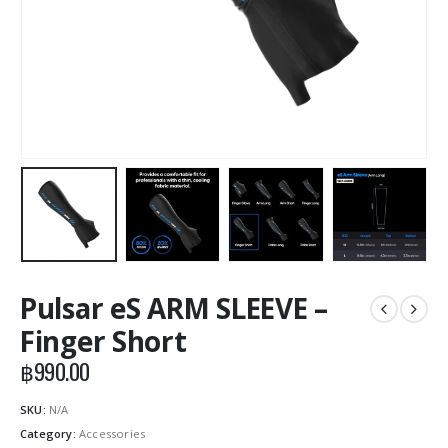
Pulsar eS ARM SLEEVE –
Finger Short
฿
990.00
SKU:
N/A
Category:
Accessories