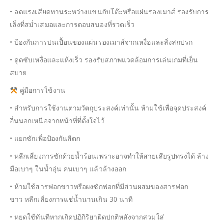
• ลดแรงเสียดทานระหว่างแขนกับโต๊ะหรือแผ่นรองเมาส์ รองรับการ
เล็งที่สม่ำเสมอและการตอบสนองที่รวดเร็ว
• ป้องกันการปนเปื้อนของแผ่นรองเมาส์จากเหงื่อและสิ่งสกปรก
• ดูดซับเหงื่อและแห้งเร็ว รองรับสภาพแวดล้อมการเล่นเกมที่เย็น
สบาย
คู่มือการใช้งาน
• สำหรับการใช้งานตามวัตถุประสงค์เท่านั้น ห้ามใช้เพื่อจุดประสงค์
อื่นนอกเหนือจากหน้าที่ที่ตั้งใจไว้
• แยกซักเพื่อป้องกันสีตก
• หลีกเลี่ยงการซักด้วยน้ำร้อนเพราะอาจทำให้สายเสียรูปทรงได้ ล้าง
มือเบาๆ ในน้ำอุ่น คนเบาๆ แล้วล้างออก
• ห้ามใช้สารฟอกขาวหรือผงซักฟอกที่มีส่วนผสมของสารฟอก
ขาว หลีกเลี่ยงการแช่น้ำนานเกิน 30 นาที
• หยุดใช้ทันทีหากเกิดปฏิกิริยาผิดปกติหลังจากสวมใส่