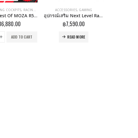
ING COCKPITS
,
RACING GAMING
ACCESSORIES
,
GAMING
ชุดขับรถ Best Of MOZA R5 GTRacer 3 Padels + Clutch
อุปกรณ์เสริม Next Level Racing Elite Direct Monitor Mount Black Edition รุ่น (NLR-E017)
36,880.00
฿
7,590.00
ADD TO CART
READ MORE