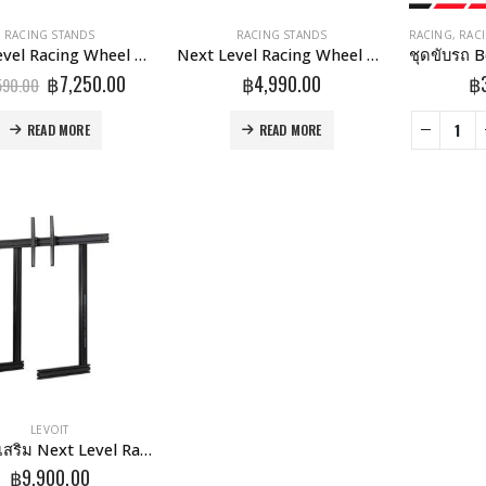
RACING STANDS
RACING STANDS
RACING
,
RAC
Next Level Racing Wheel Stand dd
Next Level Racing Wheel Stand Lite
Original
Current
฿
7,250.00
฿
4,990.00
฿
590.00
price
price
was:
is:
READ MORE
READ MORE
฿9,590.00.
฿7,250.00.
LEVOIT
อุปกรณ์เสริม Next Level Racing Elite Direct Monitor Mount Black Edition รุ่น (NLR-E035)
฿
9,900.00