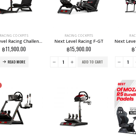
RACING COCKPITS
RACING COCKPITS
RAC
Next Level Racing Challenger
Next Level Racing F-GT
฿
11,900.00
฿
15,900.00
฿
READ MORE
ADD TO CART