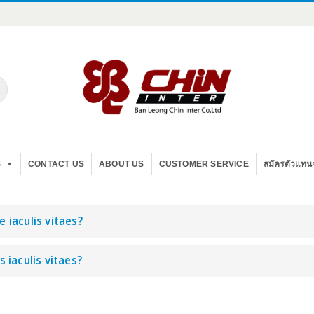
S
CONTACT US
ABOUT US
CUSTOMER SERVICE
สมัครตัวแทน
 iaculis vitaes?
s iaculis vitaes?