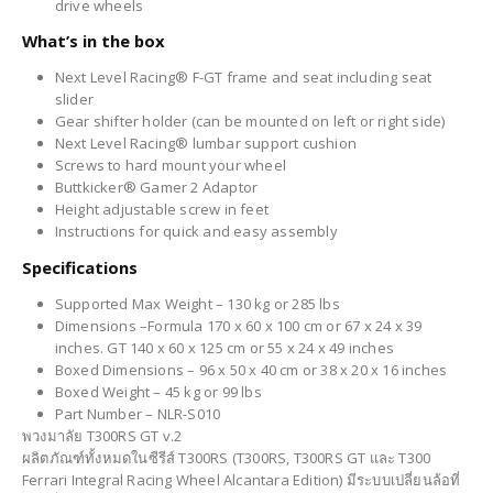
drive wheels
What’s in the box
Next Level Racing® F-GT frame and seat including seat
slider
Gear shifter holder (can be mounted on left or right side)
Next Level Racing® lumbar support cushion
Screws to hard mount your wheel
Buttkicker® Gamer 2 Adaptor
Height adjustable screw in feet
Instructions for quick and easy assembly
Specifications
Supported Max Weight – 130 kg or 285 lbs
Dimensions –Formula 170 x 60 x 100 cm or 67 x 24 x 39
inches. GT 140 x 60 x 125 cm or 55 x 24 x 49 inches
Boxed Dimensions – 96 x 50 x 40 cm or 38 x 20 x 16 inches
Boxed Weight – 45 kg or 99 lbs
Part Number – NLR-S010
พวงมาลัย T300RS GT v.2
ผลิตภัณฑ์ทั้งหมดในซีรีส์ T300RS (T300RS, T300RS GT และ T300
Ferrari Integral Racing Wheel Alcantara Edition) มีระบบเปลี่ยนล้อที่