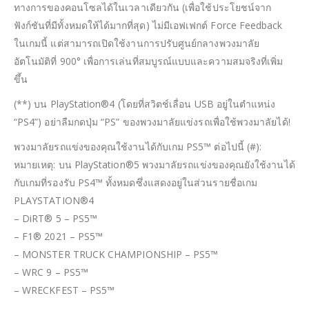
ทางการของคอนโซลได้ในเวลาเดียวกัน (เพื่อใช้ประโยชน์จาก
ฟังก์ชันที่มีทั้งหมดให้ได้มากที่สุด) ไม่มีเอฟเฟกต์ Force Feedback
ในเกมนี้ แต่สามารถเปิดใช้งานการปรับศูนย์กลางพวงมาลัย
อัตโนมัติที่ 900° เพื่อการเล่นที่สมบูรณ์แบบและความสมจริงที่เพิ่ม
ขึ้น
(**) บน PlayStation®4 (โดยที่สวิตช์เลื่อน USB อยู่ในตำแหน่ง
“PS4”) อย่าลืมกดปุ่ม “PS” ของพวงมาลัยแข่งรถเพื่อใช้พวงมาลัยได้!
พวงมาลัยรถแข่งของคุณใช้งานได้กับเกม PS5™ ต่อไปนี้ (#):
หมายเหตุ: บน PlayStation®5 พวงมาลัยรถแข่งของคุณยังใช้งานได้
กับเกมที่รองรับ PS4™ ทั้งหมดซึ่งแสดงอยู่ในส่วนรายชื่อเกม
PLAYSTATION®4
– DiRT® 5 – PS5™
– F1® 2021 – PS5™
– MONSTER TRUCK CHAMPIONSHIP – PS5™
– WRC 9 – PS5™
– WRECKFEST – PS5™