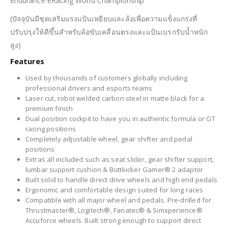
Endurance eRacing World Championship
(ปัจจุบันมีชุดเสริมแรงแป้นเหยียบและล้อเพื่อความแข็งแกร่งที่
ปรับปรุงให้ดีขึ้นสำหรับล้อขับเคลื่อนตรงและแป้นเบรกรับน้ำหนัก
สูง)
Features
Used by thousands of customers globally including
professional drivers and esports teams
Laser cut, robot welded carbon steel in matte black for a
premium finish
Dual position cockpit to have you in authentic formula or GT
racing positions
Completely adjustable wheel, gear shifter and pedal
positions
Extras all included such as seat slider, gear shifter support,
lumbar support cushion & Buttkicker Gamer® 2 adaptor
Built solid to handle direct drive wheels and high end pedals
Ergonomic and comfortable design suited for long races
Compatible with all major wheel and pedals. Pre-drilled for
Thrustmaster®, Logitech®, Fanatec® & Simxperience®
Accuforce wheels. Built strong enough to support direct