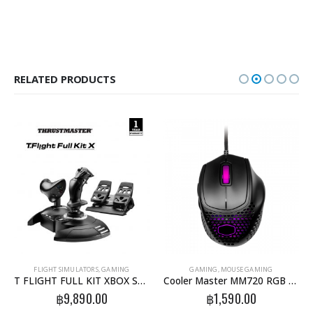
RELATED PRODUCTS
FLIGHT SIMULATORS
,
GAMING
GAMING
,
MOUSE GAMING
T FLIGHT FULL KIT XBOX SERIES X/S รองรับ PC – XBOX
Cooler Master MM720 RGB Gaming Mouse Black Matte
฿
9,890.00
฿
1,590.00