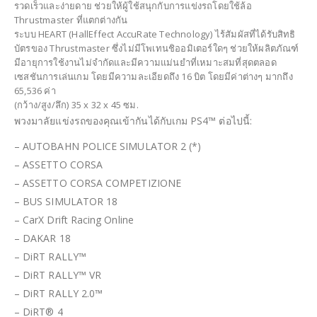
รวดเร็วและง่ายดาย ช่วยให้ผู้ใช้สนุกกับการแข่งรถโดยใช้ล้อ
Thrustmaster ที่แตกต่างกัน
ระบบ HEART (HallEffect AccuRate Technology) ไร้สัมผัสที่ได้รับสิทธิ
บัตรของ Thrustmaster ซึ่งไม่มีโพเทนชิออมิเตอร์ใดๆ ช่วยให้ผลิตภัณฑ์
มีอายุการใช้งานไม่จำกัดและมีความแม่นยำที่เหมาะสมที่สุดตลอด
เซสชันการเล่นเกม โดยมีความละเอียดถึง 16 บิต โดยมีค่าต่างๆ มากถึง
65,536 ค่า
(กว้าง/สูง/ลึก) 35 x 32 x 45 ซม.
พวงมาลัยแข่งรถของคุณเข้ากันได้กับเกม PS4™ ต่อไปนี้:
– AUTOBAHN POLICE SIMULATOR 2 (*)
– ASSETTO CORSA
– ASSETTO CORSA COMPETIZIONE
– BUS SIMULATOR 18
– CarX Drift Racing Online
– DAKAR 18
– DiRT RALLY™
– DiRT RALLY™ VR
– DiRT RALLY 2.0™
– DiRT® 4