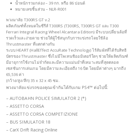
น้ำหนักรวมกล่อง – 39 กก. หรือ 86 ปอนด์
หมายเลขชิ้นส่วน – NLR-R001
พวงมาลัย T300RS GT v.2
ผลิตภัณฑ์ทั้งหมดในซีรีส์ T300RS (T300RS, T300RS GT และ T300
Ferrari Integral Racing Wheel Alcantara Edition) มีระบบเปลี่ยนล้อที่
รวดเร็วและง่ายดาย ช่วยให้ผู้ใช้สนุกกับการแข่งรถโดยใช้ล้อ
Thrustmaster ที่แตกต่างกัน
ระบบ HEART (HallEffect AccuRate Technology) ไร้สัมผัสที่ได้รับสิทธิ
บัตรของ Thrustmaster ซึ่งไม่มีโพเทนชิออมิเตอร์ใดๆ ช่วยให้ผลิตภัณฑ์
มีอายุการใช้งานไม่จำกัดและมีความแม่นยำที่เหมาะสมที่สุดตลอด
เซสชันการเล่นเกม โดยมีความละเอียดถึง 16 บิต โดยมีค่าต่างๆ มากถึง
65,536 ค่า
(กว้าง/สูง/ลึก) 35 x 32 x 45 ซม.
พวงมาลัยแข่งรถของคุณเข้ากันได้กับเกม PS4™ ต่อไปนี้:
– AUTOBAHN POLICE SIMULATOR 2 (*)
– ASSETTO CORSA
– ASSETTO CORSA COMPETIZIONE
– BUS SIMULATOR 18
– CarX Drift Racing Online