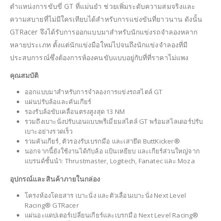
ตำแหน่งการขับขี่ GT ที่แม่นยำ ช่วยเพิ่มระดับความสมจริงและ
ความสบายที่ไม่มีใครเทียบได้สำหรับการแข่งขันที่ยาวนาน ดังนั้น
GTRacer จึงได้รับการออกแบบมาสำหรับนักแข่งรถจำลองหลาก
หลายประเภท ตั้งแต่นักแข่งมือใหม่ไปจนถึงนักแข่งจำลองที่มี
ประสบการณ์ซึ่งต้องการห้องคนขับแบบอยู่กับที่ที่ราคาไม่แพง
คุณสมบัติ
ออกแบบมาสำหรับการจำลองการแข่งรถสไตล์ GT
แผ่นปรับล้อและคันเกียร์
รองรับล้อขับเคลื่อนตรงสูงสุด 13 NM
รวมถึงเบาะนั่งปรับเอนแบบพรีเมี่ยมสไตล์ GT พร้อมสไลเดอร์ปรับ
เบาะอย่างรวดเร็ว
รวมคันเกียร์, ตัวรองรับเบรกมือ และเสายึด ButtKicker®
นอกจากนี้ยังใช้งานได้กับล้อ แป้นเหยียบ และเกียร์ส่วนใหญ่จาก
แบรนด์ชั้นนำ: Thrustmaster, Logitech, Fanatec และ Moza
อุปกรณ์และสินค้าภายในกล่อง
โครงห้องโดยสาร เบาะนั่ง และตัวเลื่อนเบาะนั่ง Next Level
Racing® GTRacer
แผ่นอะแดปเตอร์เปลี่ยนเกียร์และเบรกมือ Next Level Racing®