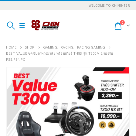
WELCOME TO CHININTER
0
HOME
SHOP
GAMING
,
RACING
,
RACING GAMING
BEST_VALUE ชุดขับรถพวงมาลัย พร้อมเกียร์ TH8S รุ่น T300 V.2 รองรับ
PS5,PS4,PC