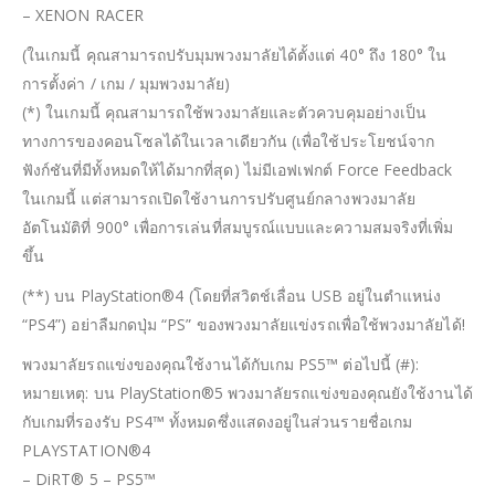
– XENON RACER
(ในเกมนี้ คุณสามารถปรับมุมพวงมาลัยได้ตั้งแต่ 40° ถึง 180° ใน
การตั้งค่า / เกม / มุมพวงมาลัย)
(*) ในเกมนี้ คุณสามารถใช้พวงมาลัยและตัวควบคุมอย่างเป็น
ทางการของคอนโซลได้ในเวลาเดียวกัน (เพื่อใช้ประโยชน์จาก
ฟังก์ชันที่มีทั้งหมดให้ได้มากที่สุด) ไม่มีเอฟเฟกต์ Force Feedback
ในเกมนี้ แต่สามารถเปิดใช้งานการปรับศูนย์กลางพวงมาลัย
อัตโนมัติที่ 900° เพื่อการเล่นที่สมบูรณ์แบบและความสมจริงที่เพิ่ม
ขึ้น
(**) บน PlayStation®4 (โดยที่สวิตช์เลื่อน USB อยู่ในตำแหน่ง
“PS4”) อย่าลืมกดปุ่ม “PS” ของพวงมาลัยแข่งรถเพื่อใช้พวงมาลัยได้!
พวงมาลัยรถแข่งของคุณใช้งานได้กับเกม PS5™ ต่อไปนี้ (#):
หมายเหตุ: บน PlayStation®5 พวงมาลัยรถแข่งของคุณยังใช้งานได้
กับเกมที่รองรับ PS4™ ทั้งหมดซึ่งแสดงอยู่ในส่วนรายชื่อเกม
PLAYSTATION®4
– DiRT® 5 – PS5™